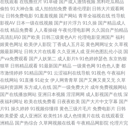
在线观看
在线撸丝片
91草碰
国产成人激情视频
黑料吃瓜精品
偷拍
91大神合集
成人拍拍拍免费
香港伦理剧
日韩大片观看网
激情午夜网站 欧美精品另类 日韩天美成人 中文三级AV在线 俺去也色洛洛 国
址
日韩免费电影
91羞羞视频
国产网站
青草全福视在线
性导航
影视AV
日本一级在线视频
国产好片浮力
91久操
国产精品成人
产转区 蜜桃91无需下载 日本无码影院 午夜伦理av 91精品一区 不卡综合11
在线
精品免费看
人人看操碰
午夜伦理电影网
久久国自产拍精品
高清乱码0
国产欧美
日韩三级黄色A片
伦理电影亚洲国产
福利
国产黄网站 久久综合丁香五月 日韩五码网站 在线观看ab 白丝高潮玩哭 微拍
姬黄色网址
欧美伊人影院
丁香成人五月花
黄色网网址女
久草视
频最新网址
日韩大片在线看
久久亚洲人成
亚州色图乱伦小说
国
视频在线观看 老司机福利亚洲 午夜久久视频 99操我 日韩国国产成人 伊人狠
产va免费观看
国产人妖第二
成人影片h
91色婷婷瑟色
东京热狠
狠草
日韩精品观看
91最新国产精品
一级黄色网
91色色人妻
都
狠地淫 白浆福利导航 狠狠操成人在线 欧美另类丝袜自拍 无码熟妇人妻AV
市激情婷婷
91精品国产91
云涩福利在线导航
91视色
午夜福利
在线网站
91直播
91处女
伊人网青青草
国产又爽又黄又无
久草
91社在线视频 超碰丁香 国民内射视频 美女十次啦色 天天艹艹 91华人精品在
福利资源网
东方成人在线
国产一级免费大片
成年免费视频网站
国产在线播放网站
亚洲日本视频
淫淫网网
成人影视国产在线
深
线 超碰自p拍 黑人激情影院 欧美黑人天堂网 四虎黄一级片 51视频偷拍 白丝
夜福利网址
欧美在线免费看
日夜夜欧美
国产大片中文字幕
国产
片91
操久婷婷
91视频你懂得
黄色三级片毛片
免费电影片
日韩
学姐自慰 国产亚洲一A 男女91上 午夜剧场欧美 91最新国产视频 福利社毛片
欧美爱爱
成人亚洲区
欧美性16
成人色情黄片在线
在线观看亚
洲精品
国产热综合
久草网视频在线看
午夜精品网影院
伦理片完
久久av人体电影 青青草综合 五月花综合网 91九色拳交 肏屄大神 国产影院一