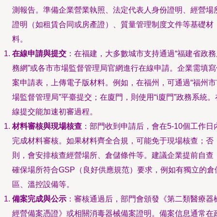
測報告。準備企業營業執照、法定代表人身份證明、經營場
證明（如租賃合同或房產證）、質量管理制度文件等基礎材
料。
在線申請與提交
：在福建，大多數城市支持通過“福建省政務
務網”或各市市場監督管理局官網進行在線申請。企業需填寫
案申請表，上傳電子版材料。例如，在福州，可通過“福州市
場監督管理局”平臺提交；在廈門，則使用“i廈門”政務系統。
線提交能加速初審過程。
材料審核與現場核查
：部門收到申請后，會在5-10個工作日
完成材料審核。如果材料齊全合規，可能免于現場核查；否
則，會安排核查經營場所、倉儲條件等。建議企業提前自查
確保場所符合GSP（良好供應規范）要求，例如有獨立的倉
區、溫控設備等。
備案完成與公示
：審核通過后，部門會頒發《第二類醫療器
經營備案憑證》或相關消毒器械備案證明。備案信息通常在