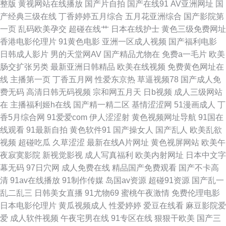
整版
黄视网站在线播放
国产片自拍
国产在线91
AV亚洲网址
国
产经典三级在线
丁香婷婷五月综合
五月花亚洲综合
国产影院第
二三四 蜜桃h视频 天天天天操 91日韩高清 大香蕉资源网 九一青青青青草 青
一页
乱码欧美孕交
超碰在线艹
日本在线护士
黄色三级免费网址
香港电影伦理片
91黄色电影
亚洲一区成人视频
国产福利电影
娱乐AV首页 午夜伦理剧场 91精品视频一区 超碰97极品9 韩国伊人网 人人色
日韩成人影片
男的天堂网AV
国产精品尤物在
免费a一毛片
欧美
肠交扩张另类
最新亚洲日韩精品
欧美在线视频
免费黄色网址在
人人乐人人 一区一二一 99色视频 国产福利第一页 狼友福利视频 日韩人妻伦
线
主播第一页
丁香五月网
性爱东京热
草逼视频78
国产成人免
费无码
高清日韩无码视频
宗和网五月天
日b视频
成人三级网站
理 中文字幕视频91 白丝少妇 国内精品一二 欧美综合色 香蕉视频在线观看
在
主播福利姬h在线
国产精一精二区
基情涩涩网
51漫画成人
丁
香5月综合网
91爱爱com
伊人涩涩射
黄色视频网址导航
91国在
97色福利导航 国产91视频 老湿青青草 日韩精品乱 伊人99黑料 av搬运工 国
线观看
91最新自拍
黄色软件91
国产操女人
国产乱人
欧美乱欲
视频
超碰吃瓜
久草涩涩
最新在线A片网址
黄色视屏网站
欧美午
产TS 老司机激情小说 日韩无码社区 91社区网站 豆花人人色 老湿机国产在
夜寂寞影院
新视觉影视
成人写真福利
欧美内射网址
日本中文字
幕无码
97日穴网
成人免费在线
精品国产免费观看
国产不卡高
线 日韩色图 尤物熟妇TV 俺去射啦 激情文学日韩 人人操笔 亚洲吃瓜福利 97
清
91av在线播放
91制作传媒
岛国av资源
超碰91资源
国产乱一
乱二乱三
日韩美女直播
91尤物69
蜜桃午夜激情
免费伦理电影
色狠 黑丝91免费视频 日本老司机草 亚洲色图制服 aa久久 国产精品剧情
日本电影伦理片
黄瓜视频成人
性爱婷婷
爱豆在线看
麻豆影院爱
爱
成人软件视频
午夜宅男在线
91专区在线
狠狠干欧美
国产三