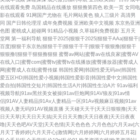
在线观看免费
岛国精品在线播放
狠狠撸第四色
欧美一页
女同电
影在线观看
91网国产尤物在
毛片网站黄色
狼人三级片
高清男
同
国产日韩伦理淫
成年免费视频
亚洲欧美中文视频
东京热亚洲
色图
蜜桃成人超碰网
91精品小视频
久草福利免费视影
五月天
堂网
第一福利导航
狠狠干2025|狠狠干2025|狠狠干AAa|狠狠干|
百度|狠狠干东京热|狠狠干干|狠狠干干干|狠狠干狠狠撸|狠狠干
狠狠撸!|狠狠干狠狠撸狠狠
蜜臀av网站|蜜臀av在线良家|蜜臀AV
在线入口|蜜臀com|蜜臀tv|蜜臀tv在线播放|蜜臀播放器|蜜臀成人
网|蜜臀成人在线|蜜臀传媒
韩国性爱网|韩国性爱无码av|韩国性
爱五区HD|韩国性爱小视频|韩国性爱影音|韩国性爱中文|韩国性
爱自拍|韩国性交短片|韩国性生活A片|韩国性生治A片
91av福利
视频导航|91av黑丝美女被操|91av巨炮网|91AV狼友|91av情
侣|91AV人妻精品|91Av人妻精品一区|91Av视频麻豆视频|91av
视频人妻无码|91AV视频直播
天天碰天天干|天天日狠狠撸|天天
日天天草|天天日天天搞|天天日天天撸|天天日夜夜|天天日夜夜
噜|天天色吧AV天堂|天天色情|天天色色色
六月色色|六月天av|六
月天丁香婷婷|六月天开心j激情网|六月婷婷网|六月婷婷五月花|