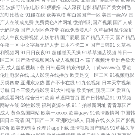
淫
波多野结依电影
91狠狠撸
成人深夜电影
精品国产美女剃毛
AV在线资源导航 超碰成人人妻 东京AvAv 国产福利大秀伪娘 激情五月欧美
加勒比熟女
91碰在线
欧美裸模
萌白酱国产一区
美国一级AV
国
产人在线成免费
免费黄色A片网址
微拍福利国产视频
国产人成
久久人妻福利导航 欧美性爱综合楼 日本色五月 日韩一期二期婷婷 午夜福利
无码视频
国产原创区色花堂
在线免费黄A片
久草福利
乱伦家庭
成人午夜免费视频
人妖射精
国产屁屁
国产精品天干天
国产精品
色av 亚洲自拍五月天 91福利剧场 91网页入口免费 A片影院 成人骚网 国产精
午夜一区
中文字幕无码人妻
日本不卡二区
国产日韩91
久草福
利视频网
91日日夜夜91
超碰碰天天操
91草草酒店视频
韩日一
品五区 极品毛片 狼友91 欧美黑人大吊 青青草青娱乐伊人 日韩精品第四页
区二区
国产激情视频网站
成人视频日本
茄子视频污
亚洲色欲天
天
成人丝瓜视频下载
日韩逼网
精东传媒入口
黄wwww色
香港
伪娘91 亚洲另类调教 足交国产在线黑丝 91精东久久 AV性爱一本道 超碰碰
伦理电影在线
成人影院在线播放
欧美足交一区二区
91视频电影
另类四虎
亚洲东京热
国产不卡在线
91九色视频
日本天堂视频
激情 豆花tv网 国产在线第一页 精东91 久久大香一本AV 青青艹Av 日日夜夜
导航
日本三级光棍影院
91大神精品
欧美怡红院院二区
爱豆传
媒观看网站
综合日韩欧美
草逼网首页
国产日韩精品91
91视频
国产精品 午夜福利三区 亚洲欧洲成人另类 91精品丝袜高跟 91作爱 wwwAV
网站在线
69性影院
福利资源在线
91自拍最新网址
青青草国产
成人
黄色岛国网站
欧美一xxxxx
欧美gayv
91色情激情网
中国韩
五月天 大香蕉57 国产日本91在线 久久露脸视频 欧美人人摸 日本浮力影院
国日本高清
国产国产一区
亚洲欧洲成人
日韩在线
久久国产影视
综合
欧美69潮喷
伦理片app下载
激情视频国产精品
91草莓久草
日韩中文在线观看 亚洲黑料区 69av免费 91视频精品 99热在线观看 超碰超