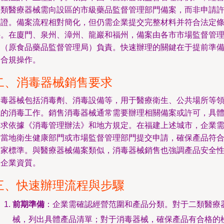
二類醫療器械需向設區的市級藥品監督管理部門備案，而非申請
可證。備案流程相對簡化，但仍需企業提交完整材料并符合法定
件。在廈門、泉州、漳州、龍巖和福州，備案由各市市場監督管
局（原食品藥品監督管理局）負責。快速辦理的關鍵在于提前準
和合規操作。
二、消毒器械銷售要求
消毒器械包括消毒劑、消毒設備等，用于醫療衛生、公共場所等
域的消毒工作。銷售消毒器械通常需要辦理相關備案或許可，具
要求依據《消毒管理辦法》和地方規定。在福建上述城市，企業
向當地衛生健康部門或市場監督管理部門提交申請，確保產品符
國家標準。與醫療器械備案類似，消毒器械銷售也強調產品安全
和企業資質。
三、快速辦理流程與步驟
前期準備
：企業需確認經營范圍和產品分類。對于二類醫療
械，列出具體產品清單；對于消毒器械，確保產品有合格的