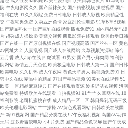
超碰
成人性爱aa影院
欧美性爱插插
欧美日韩色黄片
91草莓影
院
午夜电影网久久
国产丝袜美女
国产精彩视频
操碰视屏
国产
碰 丁香香蕉网 国内视频在线导航 久久福利网 美女性爱网 欧美色图2P 人人
福利在线
91久久影院
免费日韩电影
日韩成人影视
欧美精品性
交
午夜宅男免费
另类亚洲色情
家庭乱伦理电影
91草B草B视频
变态另类av 四虎午夜剧场 亚州综合网 在线超碰人人 91国产精品 97视频日
国产精品熟女一
国产巨乳在线观看
四虎免费91
国内精品无码短
片
超碰成人操操
欧美猛交视频
西瓜影院在线观看
欧美做受日韩
韩三级 超碰97人人调教 岛国成人在线 国产精品乱 精东一级片aV 免费黄色
国产在线一
国产原创视频在线
国产视频高清
国产丝袜一区
黄色
av网址大全
人妻乱视
国产成人在线网站
久草视频资源站
综合
视频链接 日本操逼福利在线 丝袜美腿影音先锋 伊人久久综合影院 91内操
五月香
成人app在线
四虎试看
91男女
国产男小鲜肉同
福利影
院网站
激情五月天色色
欧美极品电影
日韩成人第一页
国产日韩
TS伪娘在线 成人毛片网站 国产人妖网站 伦理片视频污污 人人吊夜夜操 色悠
欧美电影
久久机热
成人午夜网
黄色天堂男人
操视频免费91
日
韩中文在线
精品中的精品
97国产精品视频
91美女在线视频
51
悠福利导航 亚洲精品黄色网址 91内射社频 AV香蕉 超碰在线91站 国产91社
欧美
一区精品麻豆经典
国产在线观看资源
波多野洁衣视频
污网
站免费看
特级欧美在线观看
自拍视频91
91艹艹
久草网在线
18
海角福利导航 九九精品8 欧美强奸 日韩精品五区 天天草人人草 亚洲国产二
福利影院
老司机蜜桃在线
成人精品一区二区
韩日爆乳无码三级
欧美伦理电影网站
艹艹操操
AV黄色观看网站
日韩欧美在线国
区 51豆花每日更新 a片专区 抖阴91网址 狠狠撸日日操 久久午夜无码 欧美乱
产
新91视频网
国产精品分类在线
97午夜福利视频
岛国AV动作
无码
波多野吉依电影
小h片免费
国产精品色色视屏
国产午夜成
日 日韩无码资源站 亚洲精品露脸自拍 91美女艹逼网站 wwwwwww黄 都市