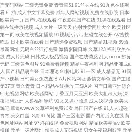
产无码网站
三级无毒免费
青青草51
91丝袜在线
91九色在线观
看
91插
成人中文字幕免费
成年人网站视频
免费在线影院
日本
欧美第一页
国产ts在线观看
午夜影院国产在线
91操在线观看
日
韩在线播放视频
成人大片一级天天
内射性爱网址大全
欧美社区
第一页
欧美在线视频播放
91视频污污污
超碰在线公开
AV蜜桃
吃瓜
日本欧美在线看
国产精选免费视频
国产精品91视频
69热
最新网址
无码白丝强行免费
激情影院日韩
久草123
福利欧美在
线
成人片无码
日韩成人极品视频
国产在线诱惑
乱人xxxxx
超黄
无码
三级黄色图片
91免费看视频
精品午夜福利网
精品亚洲成a
人
国产精品萌白酱
日本理论
91操电影
91一区
成人精品无
91国
产小视频
日韩美女免费直播
A片网站网址
激情文学色
国产主播
第37页
青久青青
日本精品在线播放
三级A片
国产日韩亚洲综合
91短视频网站
欧美骚网站
丁香五月天亚洲
欧美大粗吊人妖
深
夜福利亚洲
人兽福利导航
91叉叉操小骚逼
成人18视频
欧美大
鸡吧
草逼wwww
久草福利免费试看
岛国国产在线
91人人超碰
青青
美女白丝18禁
91肏比
国产三区电影
国产内射后入在线
黄
色网址网站网址
97超在线视
免费视频网站
精品欧美精品v
欧美
操碰
欧美二级片网址
精品成人无码视频
男女午夜福利影院
欧美