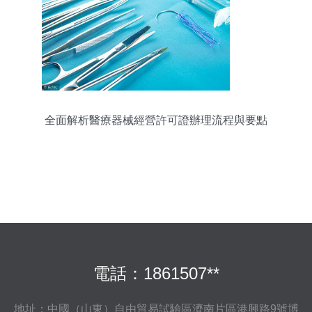
全面解析醫療器械經營許可證辦理流程與要點
電話：1861507**
地址：中國（山東）自由貿易試驗區濟南片區港興路9號博