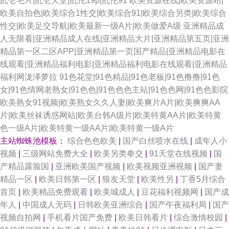
乱仑毛片|乱仑天堂|乱伦19p|乱伦91
欧美资源在线|欧美资源站|
欧美自拍色|欧美综合1性交|欧美综合91|欧美综合另类|欧美综合
性交|欧美足交导航|欧美最新一级A片|欧美做爱A级
亚洲精品成
人无限看|亚洲精品成人在线|亚洲精品大片|亚洲精品第五页|亚洲
精品第一区二区APP|亚洲精品第一页国产精品|亚洲精品电影在
线观看|亚洲精品福利电影|亚洲精品福利电影在线观看|亚洲精品
福利网泷泽萝拉
91色花堂|91色精品|91色老板|91色撸撸|91色
女|91色情网老熟女|91色色|91色色色主站|91色色网|91色色影院
欧美熟女91视频|欧美熟女久久人妻|欧美爽片A片|欧美爽爽AA
片|欧美丝袜诱惑网站|欧美台韩A级片|欧美特黄AA片|欧美特黄
色一级A片|欧美特黄一级AA片|欧美特黄一级A片
主站蜘蛛池模板：
综合色色欧美
|
国产白丝喷水在线
|
成年人小
视频
|
三级网站免费大全
|
欧美另类拳交
|
91天堂在线视频
|
国
产精品露脸国
|
亚洲欧美国产视频
|
欧美视频亚洲视频
|
国产妻
精品一区
|
欧美日韩第一区
|
狼友天堂
|
欧美性另
|
丁香5月综合
首页
|
欧美精品免费观看
|
欧美城成人
|
豆花福利视频网
|
国产成
年人
|
中国成人无码
|
日韩欧美亚洲综合
|
国产午夜福利局
|
国产
视频自拍网
|
手机看片国产免费
|
欧美日韩看片
|
综合激情校园
|