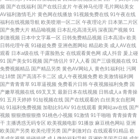
频
国产在线福利
国产在线日皮片
午夜神马伦理
毛片网站美女
AV福利激情毛片
黄色网在线播放
91视频免费在线
91午夜在线
福利在线视频导航
欧美喷潮一区二区
午夜理论片
日本第二片区
国产免费大片
精品呦视频
日本乱伦高清无码
深夜国产视频
91
刺激视频
日本中文字幕一区
日韩免费精品视频
日本高清v
欧美
日韩伦理午夜
91碰超免费
亚洲色图网站
精品欧美
成人AV在线
观看
日本a级在线
干露脸熟女
在线观看黄色网
成人抖音
爰上碰
91
国产美女91视频
国产情侣片
97人人看
国产三级视频在线
91
免费视频精品
国产精品另类
黄色AV网站人
黄色91福利社
污网
址18禁
国产高清不卡二区
成人午夜视频免费
欧美激情福利网
国产青青青草
91草逼视频
免费看片日韩
午夜视频福利免费
国
产嫩草视频在线
69叉叉叉
最新日本在线视频
日韩成人a
青青操
91
五月天婷婷
91短视频在线
国产在线观看的
白丝美女自慰网
站
91福利免费视频
加勒比91AV
91在线观看
黄网站av在线
国产
视频
狠狠擼狠狠擼
91桃色小视频
91激情
91干啪啪
青青操青青
干
主播诱惑无码专区
欧美视频电影
91播放
麻豆桃色网站
亚洲
欧美国产另类
欧美伦理另类
国产刺激对白
在线观看91精品
欧
美成年视频
操碰操揉
成人微拍福利导航
亚洲欧美国产日韩
成年