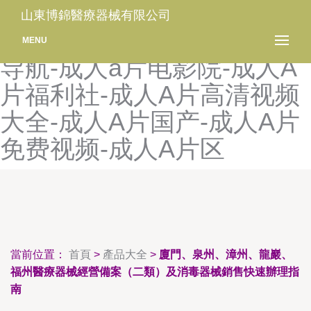
成人AV作爱自淫网站-成人A
山東博錦醫療器械有限公司
级网-成人A片插B-成人A片
MENU
导航-成人a片电影院-成人A
片福利社-成人A片高清视频
大全-成人A片国产-成人A片
免费视频-成人A片区
當前位置：
首頁
>
產品大全
>
廈門、泉州、漳州、龍巖、
福州醫療器械經營備案（二類）及消毒器械銷售快速辦理指
南