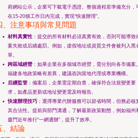
府網站公示，企業可下載電子憑證。整個過程若準備充分，
在15-20個工作日內完成，實現“快速辦理”。
四、注意事項與常見問題
材料真實性
：提交的所有材料必須真實有效，否則可能導致
案失敗或后續處罰。例如，虛假地址或資質文件會被列入黑
單。
跨區域經營
：如果企業在多個城市經營，需分別向各市備案
福建各地政策略有差異，建議咨詢當地代理或專業機構。
后續監管
：備案后，企業需定期自查，確保符合法規變更要
求，如產品更新或地址變更需及時報告。
快速辦理技巧
：選擇專業代辦服務可以節省時間，但務必核
其合法性。提前與部門溝通，了解最新政策動態，例如福州
廈門近年推行“一網通辦”，提升了效率。
五、結論