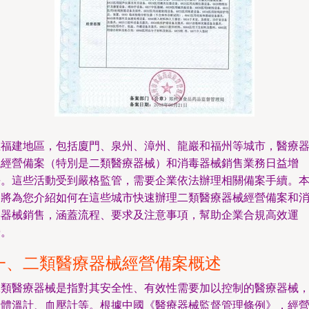
在福建地區，包括廈門、泉州、漳州、龍巖和福州等城市，醫療
械經營備案（特別是二類醫療器械）和消毒器械銷售業務日益增
長。這些活動受到嚴格監管，需要企業依法辦理相關備案手續。
文將為您介紹如何在這些城市快速辦理二類醫療器械經營備案和
毒器械銷售，涵蓋流程、要求及注意事項，幫助企業合規高效運
營。
一、二類醫療器械經營備案概述
二類醫療器械是指對其安全性、有效性需要加以控制的醫療器械
如體溫計、血壓計等。根據中國《醫療器械監督管理條例》，經