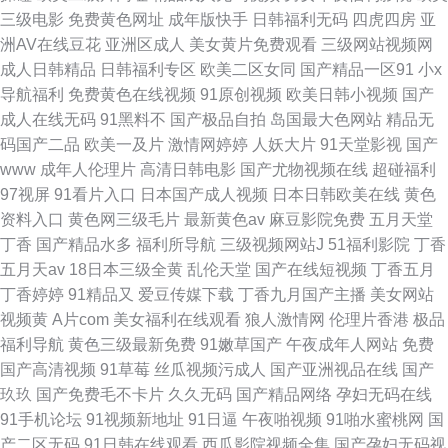
三级电影
免费黄色网址
成年版快手
日韩福利无码
四虎四房
亚
洲AV在线豆花
亚洲区成人
美女黄片免费观看
三级网站视频网
成人日韩精品
日韩福利专区
欧美二区女同
国产精品一区91
小x
导航福利
免费黄色在线视频
91原创视频
欧美日韩小视频
国产
成人在线无码
91黑料不
国产极品自拍
岛国最大色网站
精品无
码国产二品
欧美一及片
激情网婷婷
人妖大片
91天堂影视
国产
www
成年人伦理片
高清日韩电影
国产尤物视频在线
超碰福利
97视屏
91看片入口
日本国产成人视频
日本日韩欧美在线
黄色
资料入口
黄色网三级毛片
最新黄色av
麻豆影院免费
五月天堂
丁香
国产精品水多
福利所导航
三级视频网站J
51福利影院
丁香
五月天av
18日本三级全黄
乱伦天堂
国产在线短视频
丁香五月
丁香婷婷
91精品又
爱豆传媒下载
丁香九月国产主播
美女网站
视频黄
A片com
美女福利在线观看
狼人激情网
伦理片香港
极品
福利导航
黄色三级最新免费
91嫩草国产
午夜成年人网站
免费
国产高清视频
91草莓
丝瓜视频污成人
国产亚洲视品在线
国产
玖玖
国产免费毛不卡片
久久无码
国产精品网络
孕妇无码在线
91手机论坛
91视频新地址
91日逼
午夜啪视频
91啪水蜜桃网
国
产二区无码
91日韩在线观看
西瓜影院视频全集
国产孕妇无码视