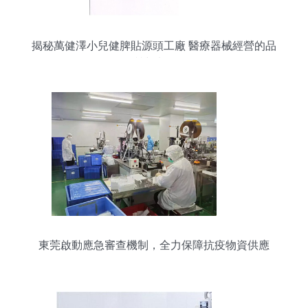
揭秘萬健澤小兒健脾貼源頭工廠 醫療器械經營的品
質與責任
東莞啟動應急審查機制，全力保障抗疫物資供應