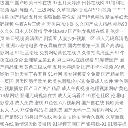
级国产
国产欧美日韩在线
97五月天婷婷
日韩在线网
91福利社
视频
福利导航
A片三级网站
久草视频8
香蕉APP污视频
艹艹艹
插逼
国产精品五月天
狠狠操欧美性爱
国产绝色精品
精品孕妇无
码视频
午夜A片三级片
天美果冻传媒
久久国产成人精品
精品93
久久久
日本人妖射精
学生妹avav
国产熟女视频在线
乱伦第一
页
韩日视频
高清国产剧观看
人妻少妇视频二区
成人无码高清毛
片
亚洲av激情电影
午夜导航在线
国内主播第一页
国产高清电
影网址
91社区论坛
免费网站黄色在线
久久偷拍高清亚洲
91午
夜在线免费
亚洲精品第五页
麻豆网站在线观看
91精选国产
国
产精品亚洲
黄色三级成年
五月天婷婷爱
国产不卡小视频
AV色
哟哟
亚洲天堂丁香五月
91社网
美女视频黄全免费
国产精品第
一页国
另类区另类欧美
欧美色图乱伦小说
免费成人软件
黄色网
址视频播放
国产日产美产精品
成人午夜视频
伦理视频网站
黄色
18禁网站
亚洲无码视频在线
成人无码看片
91原创社区
伦理电
影香港
成人免费
蜜桃91色色
A片视频网
国产自在线
操欧美老
女人
人人97综合精品
岛国免费
国产无码一二
蜜桃tv网站入口
国产第66页
另类国产在线
熟女自拍偷拍
青青久视频
久草新视
频在线
激情深爱欧美激情
91视频官网国产
狠狠操-91
91我要操