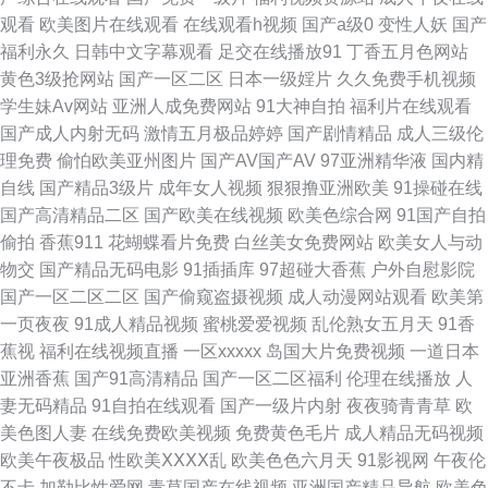
观看
欧美图片在线观看
在线观看h视频
国产a级0
变性人妖
国产
幕一区 韩日色资源 久久av影院 人妖一级片 日本色狼人 91AV狼友社 在线观
福利永久
日韩中文字幕观看
足交在线播放91
丁香五月色网站
黄色3级抢网站
国产一区二区
日本一级婬片
久久免费手机视频
看视频污 97在线视频总站 超碰91大片 麻豆传媒网站网址 97超碰亚洲天堂
学生妹Av网站
亚洲人成免费网站
91大神自拍
福利片在线观看
国产成人内射无码
激情五月极品婷婷
国产剧情精品
成人三级伦
超碰人妻97 国产aa麻豆 国产精品草草 久久副利网 美女黄com 欧美色网 欧
理免费
偷怕欧美亚州图片
国产AV国产AV
97亚洲精华液
国内精
自线
国产精品3级片
成年女人视频
狠狠撸亚洲欧美
91操碰在线
洲综合色 深夜福利视频网站 午夜激情av网站 在线超碰91 91九色123区 97色
国产高清精品二区
国产欧美在线视频
欧美色综合网
91国产自拍
偷拍
香蕉911
花蝴蝶看片免费
白丝美女免费网站
欧美女人与动
骚 www欧美 岛国动作片网站 日韩性爱导航 后入巨乳白虎91 免费的av网站
物交
国产精品无码电影
91插插库
97超碰大香蕉
户外自慰影院
国产一区二区二区
国产偷窥盗摄视频
成人动漫网站观看
欧美第
日韩精品四区 微拍福利91 午夜剧场黄色 伊人香集Av 51福利社TV 91导航 97
一页夜夜
91成人精品视频
蜜桃爱爱视频
乱伦熟女五月天
91香
蕉视
福利在线视频直播
一区xxxxx
岛国大片免费视频
一道日本
豆花 av福利资源 操碰91 福利微拍陈可心 国产色网 黑丝91久久 狼友导航主
亚洲香蕉
国产91高清精品
国产一区二区福利
伦理在线播放
人
妻无码精品
91自拍在线观看
国产一级片内射
夜夜骑青青草
欧
页 美女超碰 青青草中文娱乐网 人妖伪娘免费 三级AV免费 深夜福利网站导航
美色图人妻
在线免费欧美视频
免费黄色毛片
成人精品无码视频
欧美午夜极品
性欧美ⅩⅩⅩⅩ乱
欧美色色六月天
91影视网
午夜伦
天美麻豆视频天美 伊人久久国产视频 91福利视频网 91视频官网 91香蕉国产
不卡
加勒比性爱网
青草国产在线视频
亚洲国产精品导航
欧美色