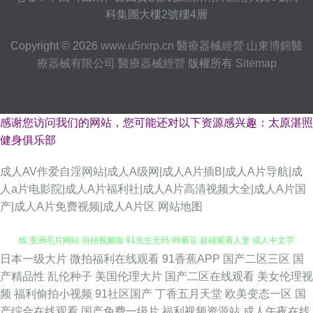
科集團大樓2號樓4層
Copyright © 2026
www.u5rxrp.cn
醫療器械經營
山東博錦醫
療器械有限公司
醫療器械經營
版權所有
Sitemap
感谢您访问我们的网站，您可能还对以下资源感兴趣：太原湛照
健身俱乐部
成人AV作爱自淫网站|成人A级网|成人A片插B|成人A片导航|成
人a片电影院|成人A片福利社|成人A片高清视频大全|成人A片国
产|成人A片免费视频|成人A片区
网站地图
日本一级大片
微拍福利在线观看
91香蕉APP
国产二区三区
国
日日夜夜看毛片 成人不卡视频 日韩成人在线观看 婷婷性爱 午夜国产传媒在
产精品性
乱伦种子
美国伦理大片
国产二区在线观看
美女伦理视
频
福利偷拍小视频
91社区国产
丁香五月天堂
欧美变态一区
国
线 亚洲毛片网站 自拍视频啪 91先生无码 99麻豆 超碰观看人妻 成人中文字
产综合在线观看
国产免费一级片
福利视频资源站
成人午夜在线