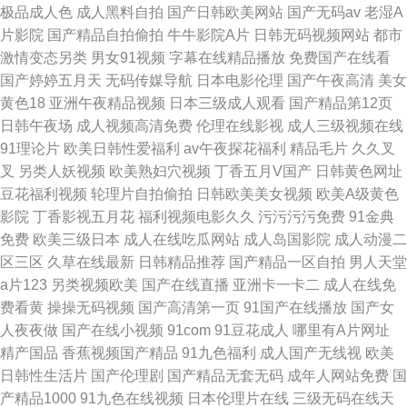
极品成人色
成人黑料自拍
国产日韩欧美网站
国产无码av
老湿A
片影院
国产精品自拍偷拍
牛牛影院A片
日韩无码视频网站
都市
激情变态另类
男女91视频
字幕在线精品播放
免费国产在线看
国产婷婷五月天
无码传媒导航
日本电影伦理
国产午夜高清
美女
黄色18
亚洲午夜精品视频
日本三级成人观看
国产精品第12页
日韩午夜场
成人视频高清免费
伦理在线影视
成人三级视频在线
91理论片
欧美日韩性爱福利
av午夜探花福利
精品毛片
久久叉
叉
另类人妖视频
欧美熟妇穴视频
丁香五月V国产
日韩黄色网址
豆花福利视频
轮理片自拍偷拍
日韩欧美美女视频
欧美A级黄色
影院
丁香影视五月花
福利视频电影久久
污污污污免费
91金典
免费
欧美三级日本
成人在线吃瓜网站
成人岛国影院
成人动漫二
区三区
久草在线最新
日韩精品推荐
国产精品一区自拍
男人天堂
a片123
另类视频欧美
国产在线直播
亚洲卡一卡二
成人在线免
费看黄
操操无码视频
国产高清第一页
91国产在线播放
国产女
人夜夜做
国产在线小视频
91com
91豆花成人
哪里有A片网址
精产国品
香蕉视频国产精品
91九色福利
成人国产无线视
欧美
日韩性生活片
国产伦理剧
国产精品无套无码
成年人网站免费
国
产精品1000
91九色在线视频
日本伦理片在线
三级无码在线天