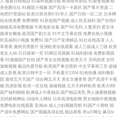
人
最新日韩精品
91福利视频导航
欧美喷水影院
91爱爱视频
欧
美色图论坛
91榴莲小视频
国产高清一卡新区
国产看片资源
二
激情伊人 黄色废料91 麻豆mv网站入口 欧美色图网站 超碰福利av 久草99 青
色吧97资源站
欧美日韩另类0
91华人
国产日韩一区二区
日本网
站在线免费
免费潮喷
91原创国产视频
成人吃瓜福利
国产在线9
青草草网 无码破解版 18福利视频导航 99热香蕉 成人视频免费网站 国产一线
操碰高清免费视频
午夜电影全集
国产AV无码
人妻系列
爱豆传
媒倩女幽魂
超清国产剧大全
91中文字幕在线
免费在线小视频
二线 久久青青视频 欧美中文视频 三级性爱网 91超碰伊人在线 aa久久 岛国
吃瓜福利小视频
免费91
国产日产亚洲精品
91社在线高清
人人
草香蕉
激情另类图片
亚洲欧美在线观看
成人三级成人三级
欧美
午夜撸在线 黄色仓库看片 蜜桃91视频免费 日本道东京热 午夜久干视频完整
老女人bb
日日操第一页
91网豆花视频
91福利剧场
免费影视观
看
91视频国产自拍
国产美女在线视频
欧美又大
无码四虎
女同
91大神文轩 99在线欧美视频 国产97资源 久久福利资源站 欧洲色二 丝袜足
激吻视频
极品性爱导航
欧美国产拳交喷奶
中文字幕第三页
超碰
成人影视
欧美日韩中文一区
手机看片1204
91色快播
福利撸影
交国产 伊人AⅤ大香蕉 91主播色 成人黄色三级 海角社区porn 老司机七区八
院
激情五月天国产
综合网五月天
美女主播青草
国产高清不卡视
频
四虎影视
欧美一区在线
操碰视频
五月天婷婷欧美
欧美大BB
区 日韩欧美亚洲 伊人91福利 97人妻人人干 成人午夜性爱 韩国三级黄色片
国产福利啪啪
欧洲成人午夜精品
国产精品美乳
男人操蜜桃视频
无码射精网站
18成年人网站
日本高清电影网
男女啪啪午夜视频
麻豆乱人伦 日本AV中文字幕 无码欧美另类 91白丝综合网 操逼导航 含羞草
免费电影在线观看
亚洲ab
成人少妇视频导航
91国产小青蛙
国
产成年免费网站
国产视频高清在线
精品香蕉
求a片网址
麻豆tv
影音 欧美成国产 婷婷五月花激情 18欧美午夜网站 99艹91 东京热蜜桃麻豆