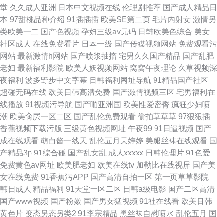
堂
久久成人亚洲
日本中文视频在线
伦理剧推荐
国产成人精品日
本
97甜桃品种介绍
91插插插
欧美SE第二页
毛片内射女
激情另
类欧美一二
国产色视频
孕妇三级av无码
日韩欧美色综合
美女
社区成人
在线免费看片
日本一级
国产传媒视频网站
免费观看污
网站
最新激情h网站
国产喷浆抽搐
宅男久久国产精品
国产乱肥
老妇
最新福利影院
欧美人妖视频网站
窝窝午夜理论
久草视频深
夜福利
波多野步中文字幕
日韩福利网址导航
91精品国产社区
超碰无码在线
欧美日韩高清免费
国产激情视频三区
宅男福利在
线播放
91视频污导航
国产啪亚洲国
欧美性爱密臀
疯狂少妇喷
潮
欧美肏屄一区二区
国产乱伦免费观看
偷拍草草草
97狠狠插
香蕉视频下载污版
三级黄色视频网址
午夜99
91日逼视频
国产
成在线观看
萌白酱一线天
乱伦五月天婷婷
美腿丝袜在线观看
国
产精品3p
91综合碰
国产乱女乱
成人xxxxx
日韩伦理片
91色爱
免费黄色av网址
欧美肥老妇
欧美在线tv
加勒比在线视屏
国产美
女在线免费
91香蕉污APP
国产高清自拍一区
第一页草草影院
韩日成人
精品福利
91天堂一区二区
日韩a级电影
国产二区高清
国产www视频
国产粉嫩
国产男女猛视频
91社在线看
欧美日韩
黄色片
变态另态另类2
91李宗精品
黑丝袜自慰喷水
乱伦五月
国