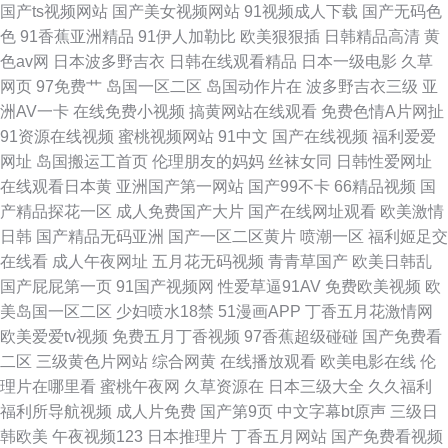
国产ts视频网站
国产美女视频网站
91视频成人下载
国产无码色
色
91香蕉亚洲精品
91伊人加勒比
欧美狠狠插
日韩精品高清
黄
色av网
日本波多野吉衣
日韩在线观看精品
日本一级电影
久草
网页
97免费艹
岛国一区二区
岛国动作片在
波多野吉衣三级
亚
洲AV一卡
在线免费小视频
搞黄网站在线观看
免费色情A片网扯
91资源在线视频
蜜桃视频网站
91中文
国产在线视频
福利爱爱
网址
岛国搬运工首页
伦理朋友的妈妈
丝袜女同
日韩性爱网址
在线观看日本黄
亚洲国产第一网站
国产99不卡
66精品视频
国
产精品探花一区
成人免费国产大片
国产在线网址观看
欧美激情
日韩
国产精品无码亚洲
国产一区二区黄片
喷潮一区
福利姬足交
在线看
成人午夜网址
五月花无码视频
青青草国产
欧美日韩乱
国产屁屁第一页
91国产视频网
性爱草逼91AV
免费欧美视频
欧
美岛国一区二区
少妇喷水18禁
51漫画APP
丁香五月花激情网
欧美爱爱tv视频
免费五月丁香视频
97香蕉超级碰碰
国产免费看
二区
三级黄色片网站
综合网黄
在线播放观看
欧美电影在线
伦
理片在哪里看
蜜桃午夜网
久草资源在
日本三级大全
久久福利
福利所导航视频
成人片免费
国产第9页
中文字幕bt原声
三级日
韩欧美
午夜视频123
日本推理片
丁香五月网站
国产免费看视频